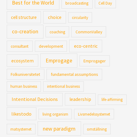
Best for the World
broadcasting
Cell Day
cell structure
choice
circularity
co-creation
coaching
CommonValley
eco-centric
consultant
development
Emprogage
ecosystem
Emprogager
Folkuniversitetet
fundamental assumptions
human business
intentional business
Intentional Decisions
leadership
life-affirming
likestodo
living organism
Livsmedelssystemet
new paradigm
matsystemet
omställning