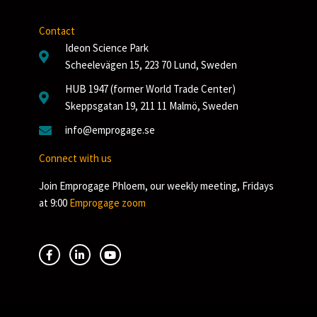
Contact
Ideon Science Park
Scheelevägen 15, 223 70 Lund, Sweden
HUB 1947 (former World Trade Center)
Skeppsgatan 19, 211 11 Malmö, Sweden
info@emprogage.se
Connect with us
Join Emprogage Phloem, our weekly meeting, Fridays
at 9:00
Emprogage zoom
F
L
Y
a
i
o
c
n
u
e
k
t
b
e
u
o
d
b
o
i
e