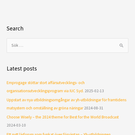
Search
S
ö
k
Latest posts
e
f
Emprogage stöttar stort affärsutvecklings- och
t
organisationsutvecklingsprogram via IUC Syd.
2025-02-13
e
Uppstart av nya utbildningsomgångar av yh-utbildningar för framtidens
r
matsystem och omställning av gröna näringar
2024-08-31
:
Choose Wisely – the 2024 theme for Best for the World Broadcast
2024-03-10
Ett nytt lärforum som funkat över förväntan – Yh-utbildningen