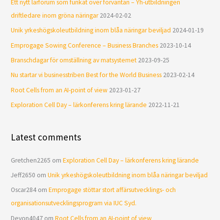
Ett nytt lärforum som funkat över förväntan – Yh-utbildningen
driftledare inom gröna näringar
2024-02-02
Unik yrkeshögskoleutbildning inom blåa näringar beviljad
2024-01-19
Emprogage Sowing Conference – Business Branches
2023-10-14
Branschdagar för omställning av matsystemet
2023-09-25
Nu startar vi businesstriben Best for the World Business
2023-02-14
Root Cells from an AI-point of view
2023-01-27
Exploration Cell Day – lärkonferens kring lärande
2022-11-21
Latest comments
Gretchen2265
om
Exploration Cell Day – lärkonferens kring lärande
Jeff2650
om
Unik yrkeshögskoleutbildning inom blåa näringar beviljad
Oscar284
om
Emprogage stöttar stort affärsutvecklings- och
organisationsutvecklingsprogram via IUC Syd.
Devon4047
om
Root Cells from an AI-point of view