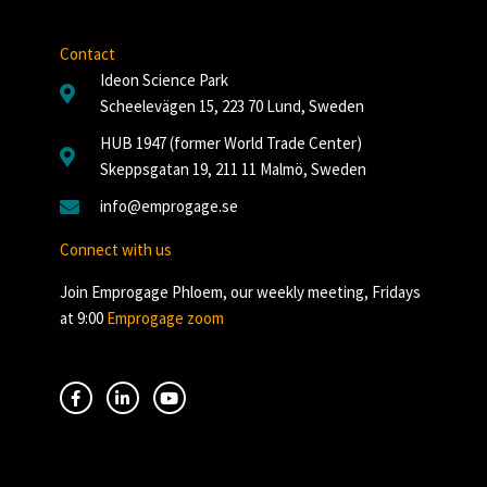
Contact
Ideon Science Park
Scheelevägen 15, 223 70 Lund, Sweden
HUB 1947 (former World Trade Center)
Skeppsgatan 19, 211 11 Malmö, Sweden
info@emprogage.se
Connect with us
Join Emprogage Phloem, our weekly meeting, Fridays
at 9:00
Emprogage zoom
F
L
Y
a
i
o
c
n
u
e
k
t
b
e
u
o
d
b
o
i
e