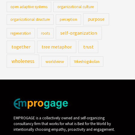
open adaptive systems
organizational culture
purpose
organizational structure
perception
self-organization
regeneration
roots
together
trust
tree metaphor
wholeness
worldview
Yrkeshögskolan
EMPROGAGE is a collectively owned and self-organizing
consultancy firm that works for what is Best for the World by
intentionally choosing empathy, proactivity and engagement.