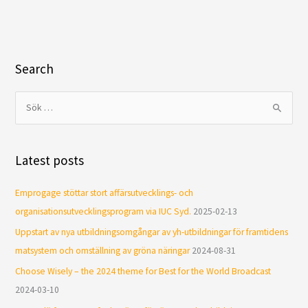
Search
S
ö
k
Latest posts
e
f
Emprogage stöttar stort affärsutvecklings- och
t
organisationsutvecklingsprogram via IUC Syd.
2025-02-13
e
Uppstart av nya utbildningsomgångar av yh-utbildningar för framtidens
r
matsystem och omställning av gröna näringar
2024-08-31
:
Choose Wisely – the 2024 theme for Best for the World Broadcast
2024-03-10