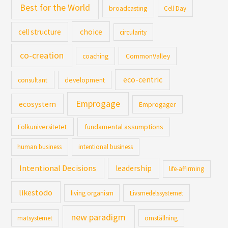
Best for the World
broadcasting
Cell Day
cell structure
choice
circularity
co-creation
coaching
CommonValley
eco-centric
consultant
development
Emprogage
ecosystem
Emprogager
Folkuniversitetet
fundamental assumptions
human business
intentional business
Intentional Decisions
leadership
life-affirming
likestodo
living organism
Livsmedelssystemet
new paradigm
matsystemet
omställning